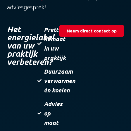
adviesgesprek!
Het
Prettig
Neem direct contact op
energielabel
klimaat
van uw
in uw
praktijk
praktijk
verbeteren?
Duurzaam
verwarmen
én koelen
Advies
op
maat