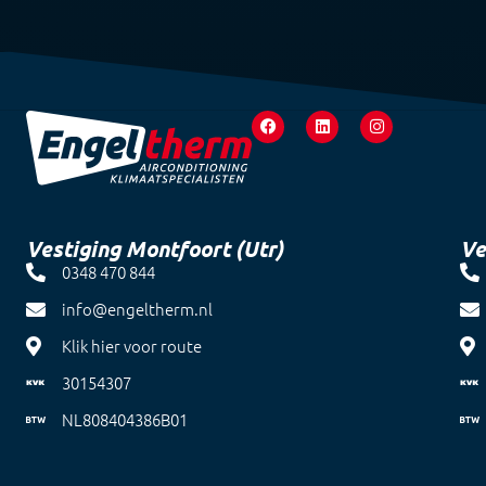
Vestiging Montfoort (Utr)
Ve
0348 470 844
info@engeltherm.nl
Klik hier voor route
30154307
NL808404386B01