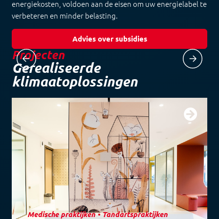
energiekosten, voldoen aan de eisen om uw energielabel te
verbeteren en minder belasting.
Advies over subsidies
Projecten
Gerealiseerde
klimaatoplossingen
Medische praktijken
•
Tandartspraktijken