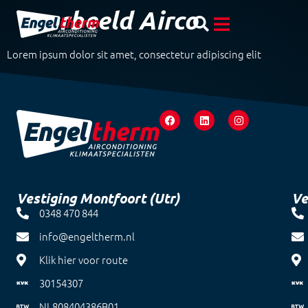
Voorbeeld Airco
Lorem ipsum dolor sit amet, consectetur adipiscing elit
Vestiging Montfoort (Utr)
Ve
0348 470 844
info@engeltherm.nl
Klik hier voor route
30154307
NL808404386B01