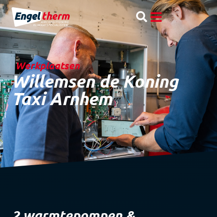
Werkplaatsen
Willemsen de Koning
Taxi Arnhem
2 warmtepompen &