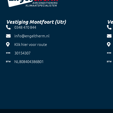
Vestiging Montfoort (Utr)
Ve
0348 470 844
info@engeltherm.nl
Klik hier voor route
30154307
NL808404386B01